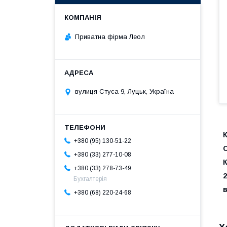
Приватна фірма Леол
вулиця Стуса 9, Луцьк, Україна
К
+380 (95) 130-51-22
+380 (33) 277-10-08
+380 (33) 278-73-49
2
Бухгалтерія
+380 (68) 220-24-68