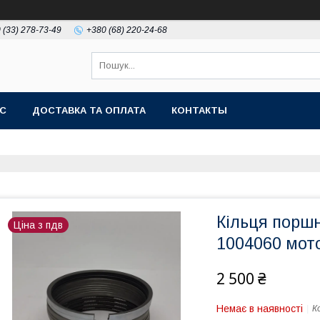
 (33) 278-73-49
+380 (68) 220-24-68
АС
ДОСТАВКА ТА ОПЛАТА
КОНТАКТЫ
Кільця поршн
Ціна з пдв
1004060 мот
2 500 ₴
Немає в наявності
К