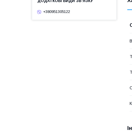
Х
+380951305122
В
Т
Т
К
І