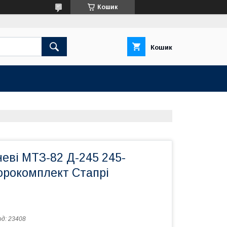
Кошик
Кошик
еві МТЗ-82 Д-245 245-
орокомплект Стапрі
од:
23408