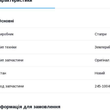
арактеристики
Основні
иробник
Стапри
ип техніки
Землерий
ип запчастини
Оригінал
Стан
Новий
од запчастини
245-1004
нформація для замовлення