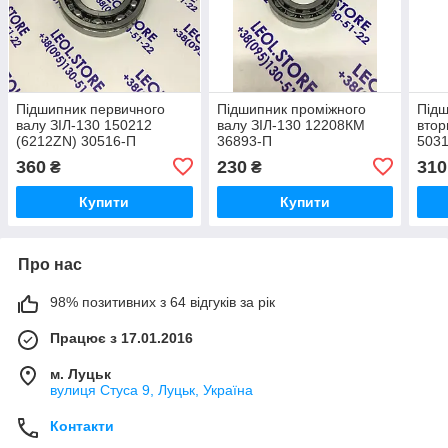
Підшипник первичного
Підшипник проміжного
Підш
валу ЗІЛ-130 150212
валу ЗІЛ-130 12208КМ
втор
(6212ZN) 30516-П
36893-П
5031
П
360
230
310
₴
₴
Купити
Купити
Про нас
98% позитивних з 64 відгуків за рік
Працює з 17.01.2016
м. Луцьк
вулиця Стуса 9, Луцьк, Україна
Контакти