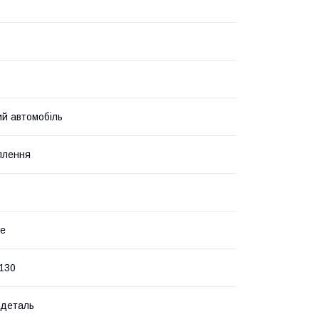
й автомобіль
плення
не
130
одеталь