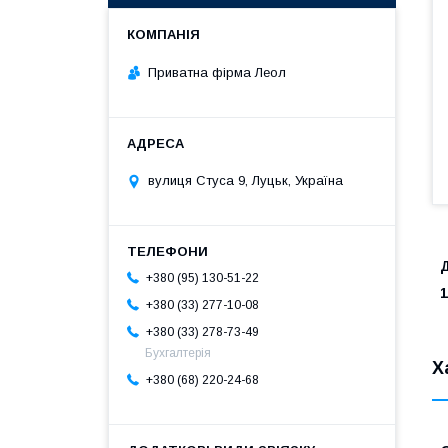
Приватна фірма Леол
вулиця Стуса 9, Луцьк, Україна
Д
+380 (95) 130-51-22
+380 (33) 277-10-08
+380 (33) 278-73-49
Бухгалтерія
Х
+380 (68) 220-24-68