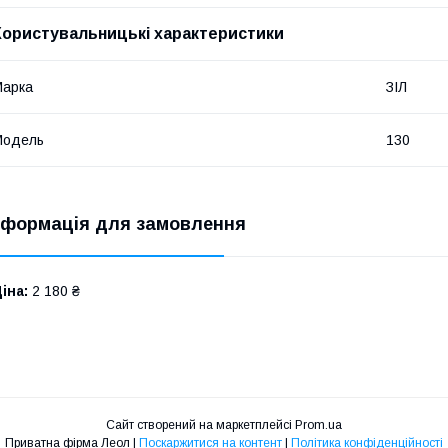
Користувальницькі характеристики
Марка
ЗІЛ
Модель
130
нформація для замовлення
іна:
2 180 ₴
Сайт створений на маркетплейсі
Prom.ua
Приватна фірма Леол |
Поскаржитися на контент
|
Політика конфіденційності