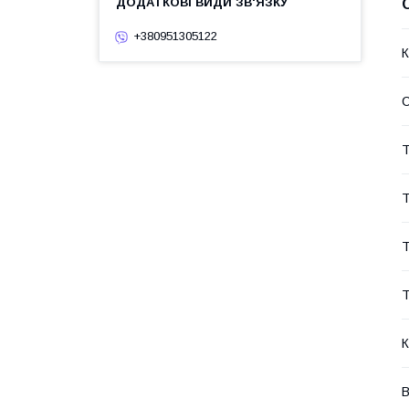
+380951305122
К
Т
Т
Т
Т
К
В