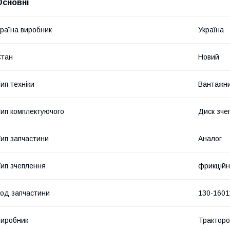
Основні
раїна виробник
Україна
Стан
Новий
ип техніки
Вантажни
ип комплектуючого
Диск зче
ип запчастини
Аналог
ип зчеплення
фрикцій
од запчастини
130-1601
иробник
Трактор