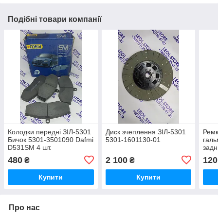
Подібні товари компанії
Колодки передні ЗІЛ-5301
Диск зчеплення ЗІЛ-5301
Ремк
Бичок 5301-3501090 Dafmi
5301-1601130-01
галь
D531SM 4 шт.
задн
3502
480
2 100
120
₴
₴
Купити
Купити
Про нас