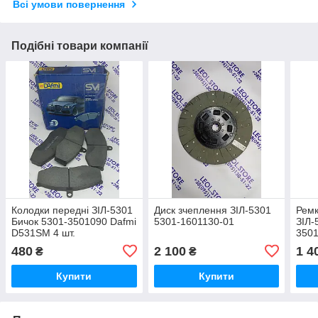
Всі умови повернення
Подібні товари компанії
Колодки передні ЗІЛ-5301
Диск зчеплення ЗІЛ-5301
Ремк
Бичок 5301-3501090 Dafmi
5301-1601130-01
ЗІЛ-
D531SM 4 шт.
350
480
2 100
1 4
₴
₴
Купити
Купити