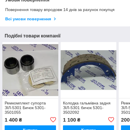
Повернення товару впродовж 14 днів за рахунок покупця
Всі умови повернення
Подібні товари компанії
Ремкомплект супорта
Колодка гальмівна задня
Ремк
ЗІЛ-5301 Бичок 5301-
ЗІЛ-5301 бичок 5301-
ЗІЛ-
3501055
3502092
3501
1 400
1 100
200
₴
₴
Купити
Купити