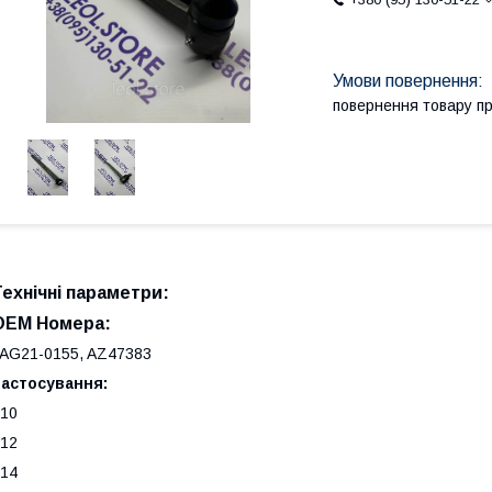
повернення товару п
Технічні параметри:
OEM Номера:
AG21-0155, AZ47383
Застосування:
10
12
14