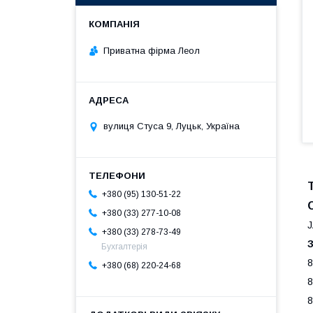
Приватна фірма Леол
вулиця Стуса 9, Луцьк, Україна
+380 (95) 130-51-22
+380 (33) 277-10-08
J
+380 (33) 278-73-49
Бухгалтерія
8
+380 (68) 220-24-68
8
8