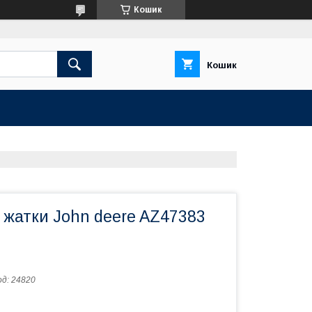
Кошик
Кошик
 жатки John deere AZ47383
од:
24820