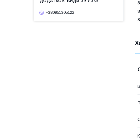
8
8
+380951305122
8
Х
В
Т
К