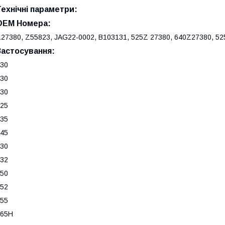
Технічні параметри:
OEM Номера:
27380, Z55823, JAG22-0002, B103131, 525Z 27380, 640Z27380, 5
Застосування:
30
30
30
25
35
45
30
32
50
52
55
965H