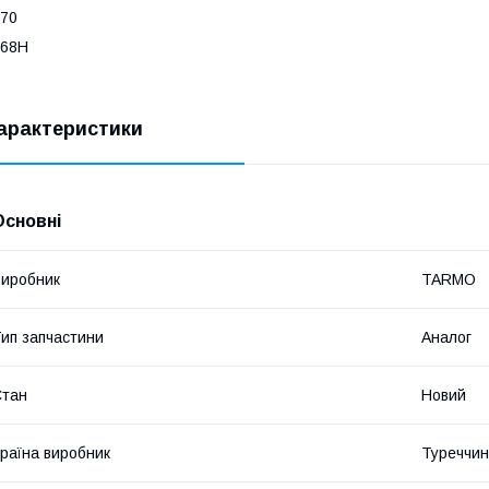
70
968H
арактеристики
Основні
иробник
TARMO
ип запчастини
Аналог
Стан
Новий
раїна виробник
Туреччи