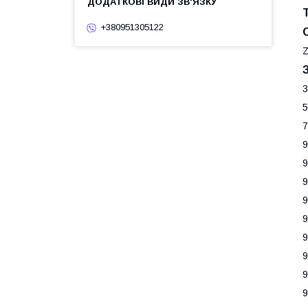
+380951305122
Z
3
5
7
9
9
9
9
9
9
9
9