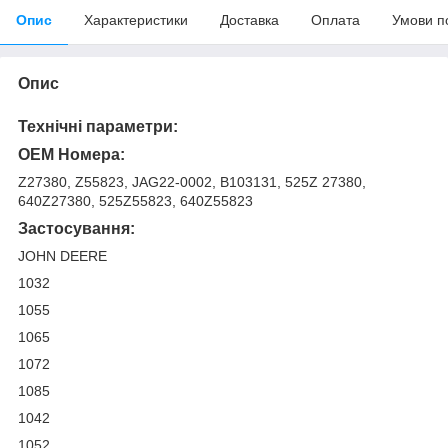
Опис
Характеристики
Доставка
Оплата
Умови п
Опис
Технічні параметри:
OEM Номера:
Z27380, Z55823, JAG22-0002, B103131, 525Z 27380,
640Z27380, 525Z55823, 640Z55823
Застосування:
JOHN DEERE
1032
1055
1065
1072
1085
1042
1052