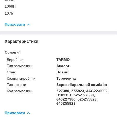
1068H
1075
Приховати
Характеристики
Основні
Виробник
TARMO
Тип запчастини
Аналог
Стан
Новий
Країна виробник
Туреччина
Тип техніки
Зернозбиральний комбайн
Код запчастини
Z27380, Z55823, JAG22-0002,
B103131, 525Z 27380,
640Z27380, 525Z55823,
640Z55823
Приховати