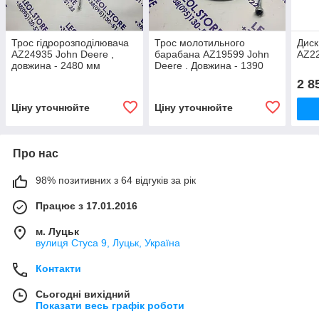
Трос гідророзподілювача
Трос молотильного
Диск
AZ24935 John Deere ,
барабана AZ19599 John
AZ22
довжина - 2480 мм
Deere . Довжина - 1390
мм
2 8
Ціну уточнюйте
Ціну уточнюйте
Про нас
98% позитивних з 64 відгуків за рік
Працює з 17.01.2016
м. Луцьк
вулиця Стуса 9, Луцьк, Україна
Контакти
Сьогодні вихідний
Показати весь графік роботи