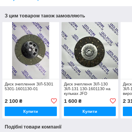
З цим товаром також замовляють
Диск зчеплення ЗІЛ-5301
Диск зчепленя ЗІЛ-130
Диск
5301-1601130-01
ЗІЛ-131 130-1601130 на
ЗІЛ-
кульках JFD
виро
2 100
1 600
2 3
₴
₴
Купити
Купити
Подібні товари компанії