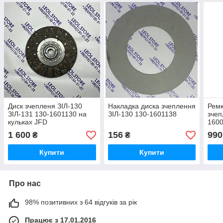
Диск зчепленя ЗІЛ-130
Накладка диска зчеплення
Ремк
ЗІЛ-131 130-1601130 на
ЗІЛ-130 130-1601138
зчеп
кульках JFD
160
1 600
156
990
₴
₴
Купити
Купити
Про нас
98% позитивних з 64 відгуків за рік
Працює з 17.01.2016