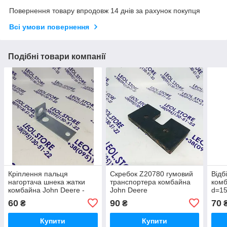
Повернення товару впродовж 14 днів за рахунок покупця
Всі умови повернення
Подібні товари компанії
Кріплення пальця
Скребок Z20780 гумовий
Відб
нагортача шнека жатки
транспортера комбайна
комб
комбайна John Deere -
John Deere
d=1
92х30мм AZ49213
60
90
70
₴
₴
Купити
Купити